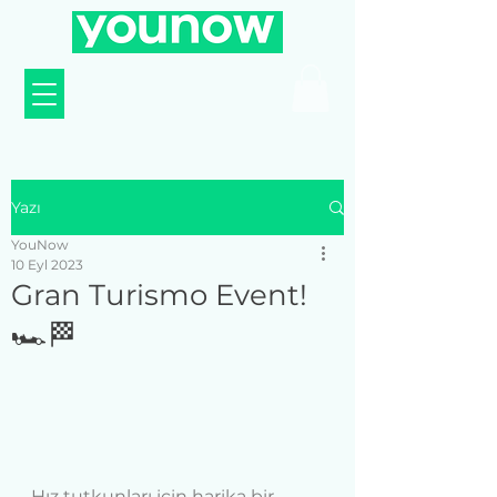
Yazı
YouNow
10 Eyl 2023
Gran Turismo Event!
🏎️🏁
Hız tutkunları için harika bir 