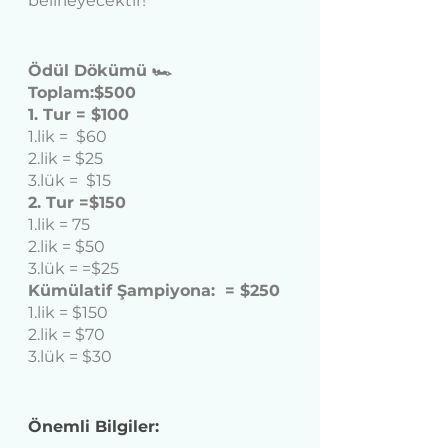
belirleyecektir!
Ödül Dökümü 🏎️
Toplam:$500
1. Tur = $100
1.lik =  $60
2.lik = $25
3.lük =  $15
2. Tur =$150
1.lik = 75
2.lik = $50
3.lük = =$25
Kümülatif Şampiyona:  = $250
1.lik = $150
2.lik = $70
3.lük = $30
Önemli Bilgiler: