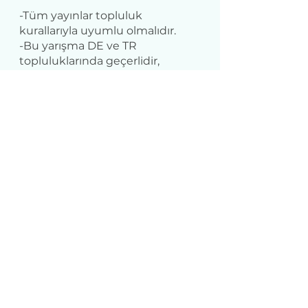
-Tüm yayınlar topluluk 
kurallarıyla uyumlu olmalıdır.
-Bu yarışma DE ve TR 
topluluklarında geçerlidir, 
kazananlar bu iki topluluğun 
kullanıcıları arasından gelecektir.
-Kazananların 1. turda ödüle hak 
kazanmaları için minimum 5000 
puan, 2. turda ödüle hak 
kazanmaları için minimum 
10000 puan,ve  3. turda ödüle 
hak kazanmaları için minimum 
16000 puanı garantiye almaları 
gerekmektedir.
-Kazananlarla en kısa sürede 
iletişime geçmek için elimizden 
geleni yapacağız. Orijinal 
mesajımıza yanıt verilmeden 2 
haftadan fazla bir süre geçerse, 
ödülünüzü almaya uygun 