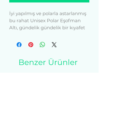
İyi yapılmış ve polarla astarlanmış 
bu rahat Unisex Polar Eşofman 
Altı, gündelik gündelik bir kıyafet 
için ilk tercihiniz olacak - 
görünümü tamamlamak için tek 
yapmanız gereken grafik bir tişört 
ve spor ayakkabılar eklemek.
Benzer Ürünler
 • %100 pamuklu yüz
 • %65 pamuk, %35 polyester
 • Charcoal Heather %55 pamuk, 
%45 polyesterdir
 • Sıkıca örülmüş 3 uçlu polar
 • 5 iplikli dikiş
 • Manşetli ve yan dikişli bacaklar
 • Bel bandının içi elastik
 • Uyumlu renkte düz büzme ipleri
 • Önde 2 çapraz cep