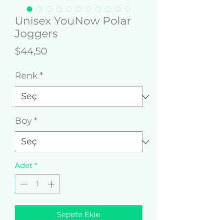
Unisex YouNow Polar
Joggers
Fiyat
$44,50
Renk
*
Boy
*
Adet
*
Sepete Ekle