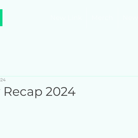
New Link
Merch
New
024
 Recap 2024