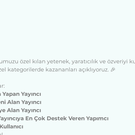
umuzu özel kılan yetenek, yaratıcılık ve özveriyi k
el kategorilerde kazananları açıklıyoruz. 🎉
ar:
n Yapan Yayıncı
ni Alan Yayıncı
ye Alan Yayıncı
Yayıncıya En Çok Destek Veren Yapımcı
ullanıcı
ı!