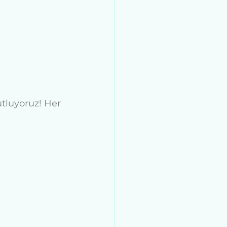
utluyoruz! Her 