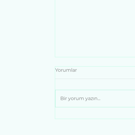
Yorumlar
Bir yorum yazın...
Temmuz Partner
Maratonu 🎮🌟🌱🚀