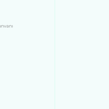
unvanı 