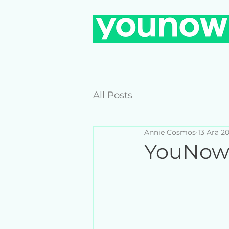
All Posts
Annie Cosmos
13 Ara 2
YouNow