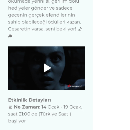
okumada yerini al, gerilim dolu 
hediyeler gönder ve sadece 
gecenin gerçek efendilerinin 
sahip olabileceği ödülleri kazan.
Cesaretin varsa, seni bekliyor! 🌙
🦇
Etkinlik Detayları
📅 
Ne Zaman:
 14 Ocak - 19 Ocak, 
saat 21:00'de (Türkiye Saati) 
başlıyor