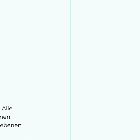
Alle 
men.
gebenen 