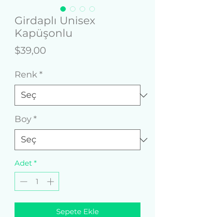
Girdaplı Unisex
Kapüşonlu
Fiyat
$39,00
Renk
*
Boy
*
Adet
*
Sepete Ekle