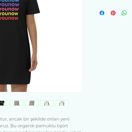
ur, ancak bir şekilde onları yeni 
oruz. Bu organik pamuklu tişört 