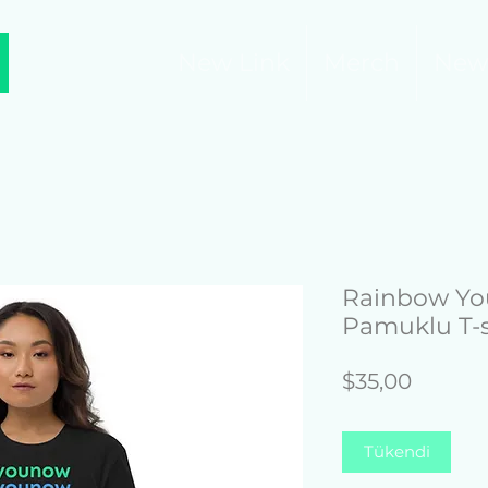
New Link
Merch
New
Rainbow Yo
Pamuklu T-s
Fiyat
$35,00
Tükendi