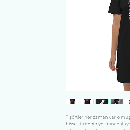
Tişörtler her zaman var olmuşt
hissettirmenin yollarını buluy