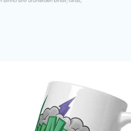
birinci sınıf ürünlerden biridir; rahat, 
, kot ceket ile şekillendirin veya tek 
görünecek.
80 g/m²)
 iğneli üst dikiş
ndı (boynun içi, arkası)
in edilen boş ürün