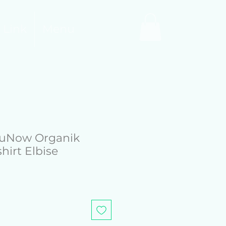
 Link
Menu
uNow Organik
hirt Elbise