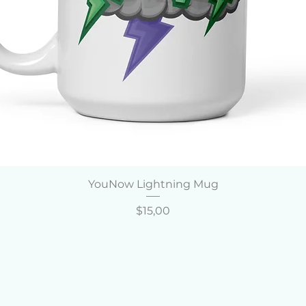
Hızlı Bakış
YouNow Lightning Mug
Fiyat
$15,00